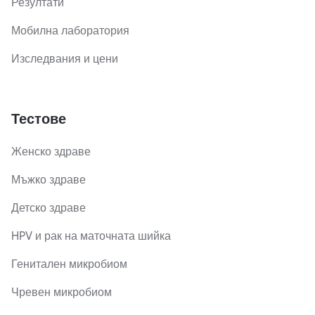
Резултати
Мобилна лаборатория
Изследвания и цени
Тестове
Женско здраве
Мъжко здраве
Детско здраве
HPV и рак на маточната шийка
Генитален микробиом
Чревен микробиом