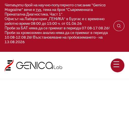
Четвърти
брой на научно-популярното списание "Genica
Magazine" вече е
тук
, тема на броя "Съвременната
Пренатална Диагностика, Част 1".
Офисът на Лаборатория „ГЕНИКА“ в Бургас е с временно
работно време 08:00 до 15:00 ч. от 01.06.26
Проби за БАТ няма да се приемат в периода 07.08-17.08.26!
Проби за хромозомен анализ няма да се приемат в периода
10.08-12.08.26! Възстановяване на пробовземането - на
13.08.2026
E152 Бор в серум