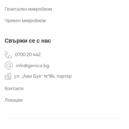
Генитален микробиом
Чревен микробиом
Свържи се с нас
0700 20 442
info@genica.bg
ул. „Ами Буе“ №84, партер
Контакти
Локации