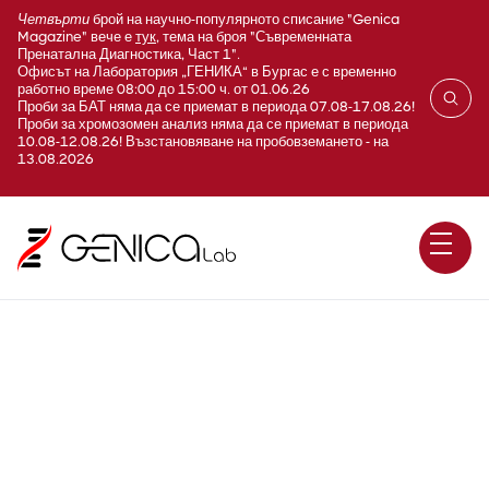
Четвърти
брой на научно-популярното списание "Genica
Magazine" вече е
тук
, тема на броя "Съвременната
Пренатална Диагностика, Част 1".
Офисът на Лаборатория „ГЕНИКА“ в Бургас е с временно
работно време 08:00 до 15:00 ч. от 01.06.26
Проби за БАТ няма да се приемат в периода 07.08-17.08.26!
Проби за хромозомен анализ няма да се приемат в периода
10.08-12.08.26! Възстановяване на пробовземането - на
13.08.2026
E160 Йод в урина