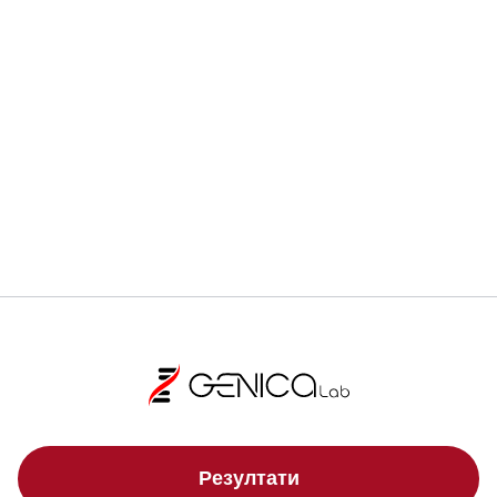
Ранната диагностика може да спаси живот.
Регистрирай се
Локации
Резултати