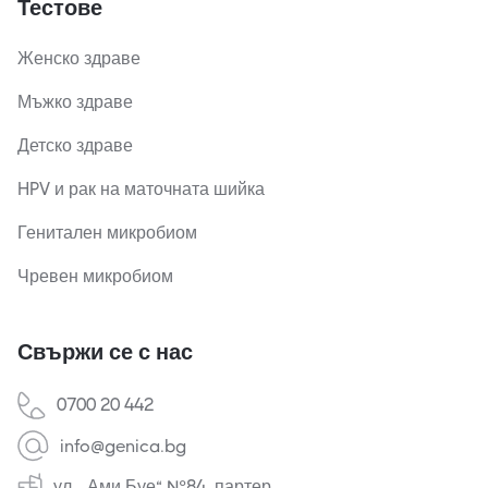
Тестове
Женско здраве
Мъжко здраве
Детско здраве
HPV и рак на маточната шийка
Генитален микробиом
Чревен микробиом
Свържи се с нас
0700 20 442
info@genica.bg
ул. „Ами Буе“ №84, партер