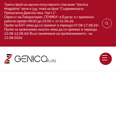
Трети
брой на научно-популярното списание "Genica
Magazine" вече е
тук
, тема на броя "Съвременната
Пренатална Диагностика, Част 1".
Офисът на Лаборатория „ГЕНИКА“ в Бургас е с временно
работно време 08:00 до 15:00 ч. от 01.06.26
Проби за БАТ няма да се приемат в периода 07.08-17.08.26!
Проби за хромозомен анализ няма да се приемат в периода
10.08-12.08.26! Възстановяване на пробовземането - на
13.08.2026
Е220 Профил на
антиоксиданти