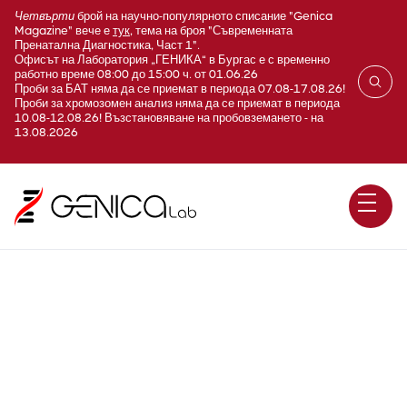
Четвърти
брой на научно-популярното списание "Genica
Magazine" вече е
тук
, тема на броя "Съвременната
Пренатална Диагностика, Част 1".
Офисът на Лаборатория „ГЕНИКА“ в Бургас е с временно
работно време 08:00 до 15:00 ч. от 01.06.26
Проби за БАТ няма да се приемат в периода 07.08-17.08.26!
Проби за хромозомен анализ няма да се приемат в периода
10.08-12.08.26! Възстановяване на пробовземането - на
13.08.2026
E255 Статус на тиол