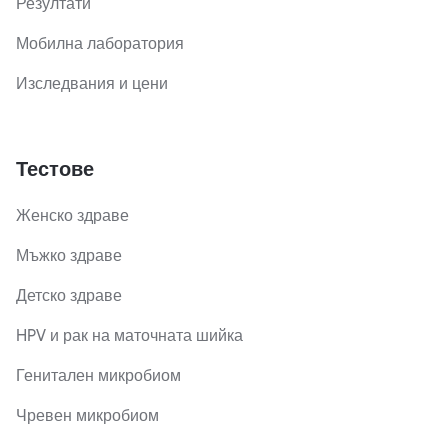
Резултати
Мобилна лаборатория
Изследвания и цени
Тестове
Женско здраве
Мъжко здраве
Детско здраве
HPV и рак на маточната шийка
Генитален микробиом
Чревен микробиом