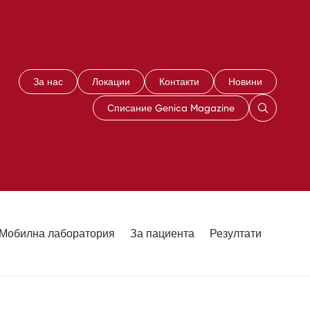
За нас
Локации
Контакти
Новини
Списание Genica Magazine
Мобилна лаборатория
За пациента
Резултати