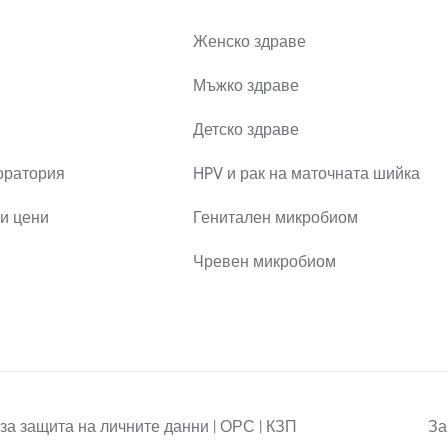
Женско здраве
Мъжко здраве
Детско здраве
оратория
HPV и рак на маточната шийка
и цени
Генитален микробиом
Чревен микробиом
за защита на личните данни | ОРС | КЗП
За