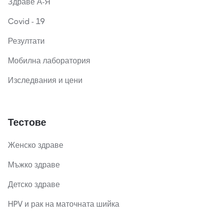
Здраве А-Я
Covid - 19
Резултати
Мобилна лаборатория
Изследвания и цени
Тестове
Женско здраве
Мъжко здраве
Детско здраве
HPV и рак на маточната шийка