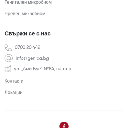
Генитален микробиом
Чревен микробиом
Свържи се с нас
0700 20 442
info@genica.bg
ул. „Ами Буе“ №84, партер
Контакти
Локации
