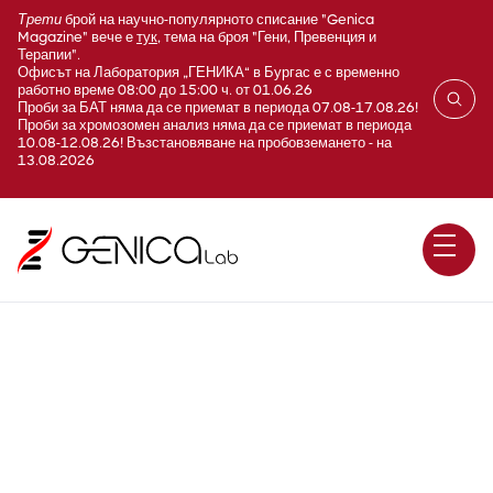
Трети
брой на научно-популярното списание "Genica
Magazine" вече е
тук
, тема на броя "Гени, Превенция и
Терапии".
Офисът на Лаборатория „ГЕНИКА“ в Бургас е с временно
работно време 08:00 до 15:00 ч. от 01.06.26
Проби за БАТ няма да се приемат в периода 07.08-17.08.26!
Проби за хромозомен анализ няма да се приемат в периода
10.08-12.08.26! Възстановяване на пробовземането - на
13.08.2026
E320 Профил на
нитрозативен стрес +