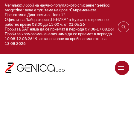
Четвърти
брой на научно-популярното списание "Genica
Magazine" вече е
тук
, тема на броя "Съвременната
Пренатална Диагностика, Част 1".
Офисът на Лаборатория „ГЕНИКА“ в Бургас е с временно
работно време 08:00 до 15:00 ч. от 01.06.26
Проби за БАТ няма да се приемат в периода 07.08-17.08.26!
Проби за хромозомен анализ няма да се приемат в периода
10.08-12.08.26! Възстановяване на пробовземането - на
13.08.2026
E337 PGC -1α