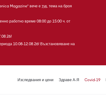
enica Magazine" вече е
тук
, тема на броя
нно работно време 08:00 до 15:00 ч. от
.08.26!
ериода 10.08-12.08.26! Възстановяване на
Изследвания и цени
Здраве А-Я
Covid-19