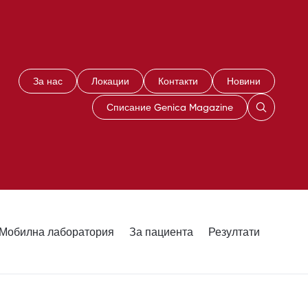
За нас
Локации
Контакти
Новини
Списание Genica Magazine
Мобилна лаборатория
За пациента
Резултати