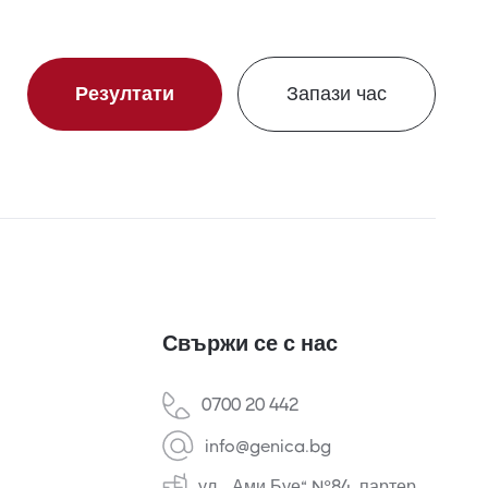
Резултати
Запази час
Свържи се с нас
0700 20 442
info@genica.bg
ул. „Ами Буе“ №84, партер