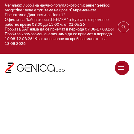
Четвърти
брой на научно-популярното списание "Genica
Magazine" вече е
тук
, тема на броя "Съвременната
Пренатална Диагностика, Част 1".
Офисът на Лаборатория „ГЕНИКА“ в Бургас е с временно
работно време 08:00 до 15:00 ч. от 01.06.26
Проби за БАТ няма да се приемат в периода 07.08-17.08.26!
Проби за хромозомен анализ няма да се приемат в периода
10.08-12.08.26! Възстановяване на пробовземането - на
13.08.2026
E440 ß-каротен