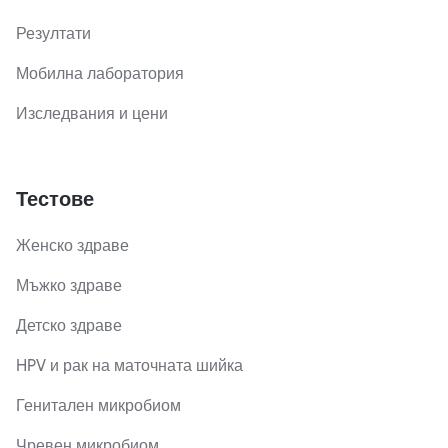
Резултати
Мобилна лаборатория
Изследвания и цени
Тестове
Женско здраве
Мъжко здраве
Детско здраве
HPV и рак на маточната шийка
Генитален микробиом
Чревен микробиом