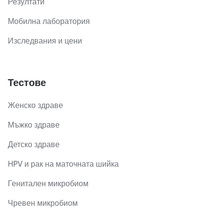
Резултати
Мобилна лаборатория
Изследвания и цени
Тестове
Женско здраве
Мъжко здраве
Детско здраве
HPV и рак на маточната шийка
Генитален микробиом
Чревен микробиом