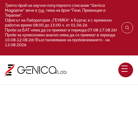
Трети
брой на научно-популярното списание "Genica
Magazine" вече е
тук
, тема на броя "Гени, Превенция и
Терапии".
Офисът на Лаборатория „ГЕНИКА“ в Бургас е с временно
работно време 08:00 до 15:00 ч. от 01.06.26
Проби за БАТ няма да се приемат в периода 07.08-17.08.26!
Проби за хромозомен анализ няма да се приемат в периода
10.08-12.08.26! Възстановяване на пробовземането - на
13.08.2026
E485 Витамин B5