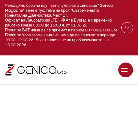
Четвърти
брой на научно-популярното списание "Genica
Magazine" вече е
тук
, тема на броя "Съвременната
Пренатална Диагностика, Част 1".
Офисът на Лаборатория „ГЕНИКА“ в Бургас е с временно
работно време 08:00 до 15:00 ч. от 01.06.26
Проби за БАТ няма да се приемат в периода 07.08-17.08.26!
Проби за хромозомен анализ няма да се приемат в периода
10.08-12.08.26! Възстановяване на пробовземането - на
13.08.2026
E500A Витамин B12
(биоактивен витамин)