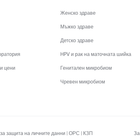
Женско здраве
Мъжко здраве
Детско здраве
оратория
HPV и рак на маточната шийка
и цени
Генитален микробиом
Чревен микробиом
за защита на личните данни | ОРС | КЗП
За