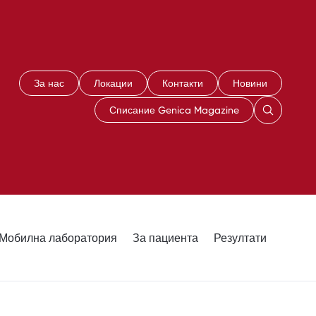
За нас
Локации
Контакти
Новини
Списание Genica Magazine
Мобилна лаборатория
За пациента
Резултати