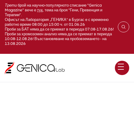
Трети
брой на научно-популярното списание "Genica
Magazine" вече е
тук
, тема на броя "Гени, Превенция и
Терапии".
Офисът на Лаборатория „ГЕНИКА“ в Бургас е с временно
работно време 08:00 до 15:00 ч. от 01.06.26
Проби за БАТ няма да се приемат в периода 07.08-17.08.26!
Проби за хромозомен анализ няма да се приемат в периода
10.08-12.08.26! Възстановяване на пробовземането - на
13.08.2026
E570A Биотин (биоактивен
витамин)