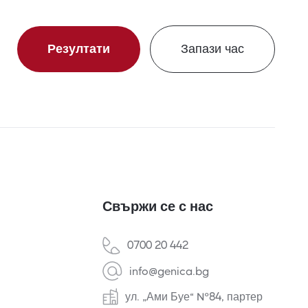
Резултати
Запази час
Свържи се с нас
0700 20 442
info@genica.bg
ул. „Ами Буе“ №84, партер