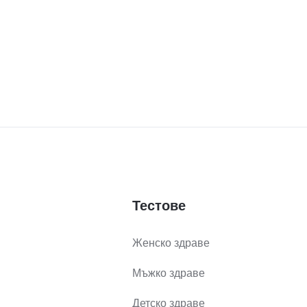
Тестове
Женско здраве
Мъжко здраве
Детско здраве