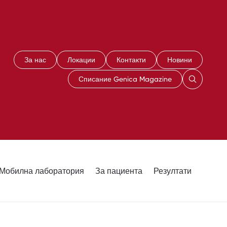
За нас
Локации
Контакти
Новини
Списание Genica Magazine
Мобилна лаборатория
За пациента
Резултати