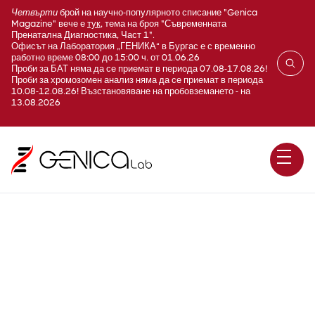
Четвърти
брой на научно-популярното списание "Genica
Magazine" вече е
тук
, тема на броя "Съвременната
Пренатална Диагностика, Част 1".
Офисът на Лаборатория „ГЕНИКА“ в Бургас е с временно
работно време 08:00 до 15:00 ч. от 01.06.26
Проби за БАТ няма да се приемат в периода 07.08-17.08.26!
Проби за хромозомен анализ няма да се приемат в периода
10.08-12.08.26! Възстановяване на пробовземането - на
13.08.2026
Early infantile epileptic
encephalopathy, type 9 /