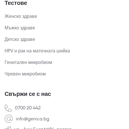
Тестове
Женско здраве
Мъжко здраве
Детско здраве
HPV и рак на маточната шийка
Генитален микробиом
Чревен микробиом
Свържи се с нас
0700 20 442
info@genica.bg