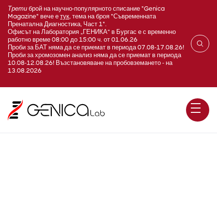
Трети
брой на научно-популярното списание "Genica
Magazine" вече е
тук
, тема на броя "Съвременната
Пренатална Диагностика, Част 1".
Офисът на Лаборатория „ГЕНИКА“ в Бургас е с временно
работно време 08:00 до 15:00 ч. от 01.06.26
Проби за БАТ няма да се приемат в периода 07.08-17.08.26!
Проби за хромозомен анализ няма да се приемат в периода
10.08-12.08.26! Възстановяване на пробовземането - на
13.08.2026
Early infantile spasms
syndrome type 1 / ARX /