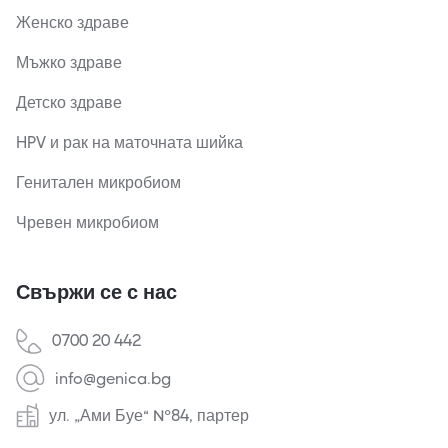
Женско здраве
Мъжко здраве
Детско здраве
HPV и рак на маточната шийка
Генитален микробиом
Чревен микробиом
Свържи се с нас
0700 20 442
info@genica.bg
ул. „Ами Буе“ №84, партер