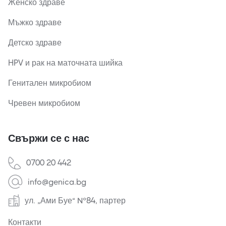
Женско здраве
Мъжко здраве
Детско здраве
HPV и рак на маточната шийка
Генитален микробиом
Чревен микробиом
Свържи се с нас
0700 20 442
info@genica.bg
ул. „Ами Буе“ №84, партер
Контакти