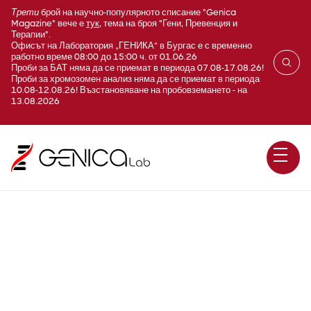
Трети
брой на научно-популярното списание "Genica
Magazine" вече е
тук
, тема на броя "Гени, Превенция и
Терапии".
Офисът на Лаборатория „ГЕНИКА“ в Бургас е с временно
работно време 08:00 до 15:00 ч. от 01.06.26
Проби за БАТ няма да се приемат в периода 07.08-17.08.26!
Проби за хромозомен анализ няма да се приемат в периода
10.08-12.08.26! Възстановяване на пробовземането - на
13.08.2026
Encephalomyopathic with
methylmalonic aciduria,