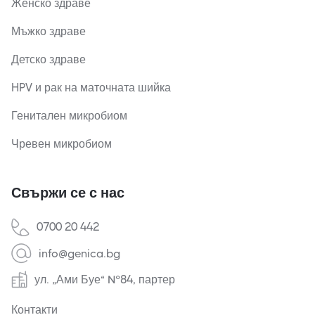
Женско здраве
Мъжко здраве
Детско здраве
HPV и рак на маточната шийка
Генитален микробиом
Чревен микробиом
Свържи се с нас
0700 20 442
info@genica.bg
ул. „Ами Буе“ №84, партер
Контакти