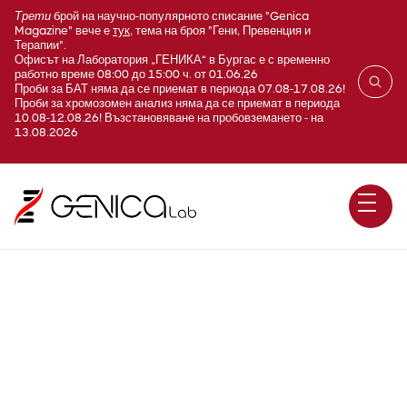
Трети
брой на научно-популярното списание "Genica
Magazine" вече е
тук
, тема на броя "Гени, Превенция и
Терапии".
Офисът на Лаборатория „ГЕНИКА“ в Бургас е с временно
работно време 08:00 до 15:00 ч. от 01.06.26
Проби за БАТ няма да се приемат в периода 07.08-17.08.26!
Проби за хромозомен анализ няма да се приемат в периода
10.08-12.08.26! Възстановяване на пробовземането - на
13.08.2026
Encephalomyopathic with
methylmalonic aciduria,