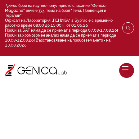
Трети
брой на научно-популярното списание "Genica
Magazine" вече е
тук
, тема на броя "Гени, Превенция и
Терапии".
Офисът на Лаборатория „ГЕНИКА“ в Бургас е с временно
работно време 08:00 до 15:00 ч. от 01.06.26
Проби за БАТ няма да се приемат в периода 07.08-17.08.26!
Проби за хромозомен анализ няма да се приемат в периода
10.08-12.08.26! Възстановяване на пробовземането - на
13.08.2026
Epilepsy with
neurodevelopmental defects /