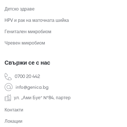
Детско здраве
HPV и рак на маточната шийка
Генитален микробиом
Чревен микробиом
Свържи се с нас
0700 20 442
info@genica.bg
ул. „Ами Буе“ №84, партер
Контакти
Локации