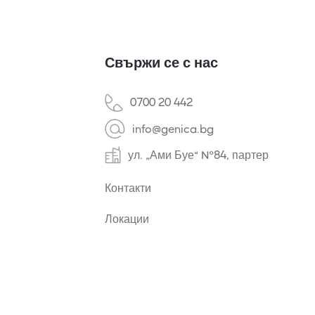
Свържи се с нас
0700 20 442
info@genica.bg
ул. „Ами Буе“ №84, партер
Контакти
Локации