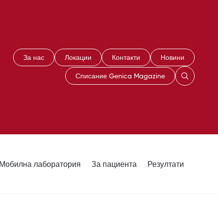
За нас
Локации
Контакти
Новини
Списание Genica Magazine
Мобилна лаборатория
За пациента
Резултати