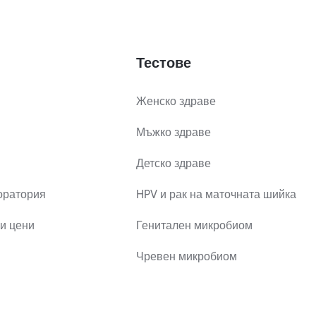
Тестове
Женско здраве
Мъжко здраве
Детско здраве
оратория
HPV и рак на маточната шийка
и цени
Генитален микробиом
Чревен микробиом