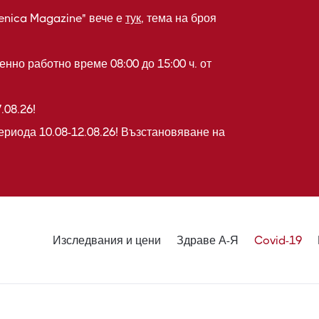
enica Magazine" вече е
тук
, тема на броя
нно работно време 08:00 до 15:00 ч. от
.08.26!
ериода 10.08-12.08.26! Възстановяване на
Изследвания и цени
Здраве А-Я
Covid-19