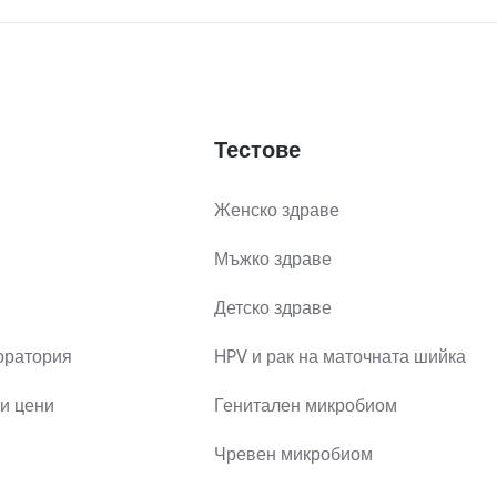
Тестове
Женско здраве
Мъжко здраве
Детско здраве
оратория
HPV и рак на маточната шийка
и цени
Генитален микробиом
Чревен микробиом