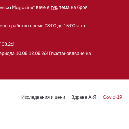
enica Magazine" вече е
тук
, тема на броя
нно работно време 08:00 до 15:00 ч. от
.08.26!
ериода 10.08-12.08.26! Възстановяване на
Изследвания и цени
Здраве А-Я
Covid-19