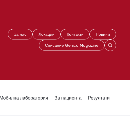
За нас
Локации
Контакти
Новини
Списание Genica Magazine
Мобилна лаборатория
За пациента
Резултати