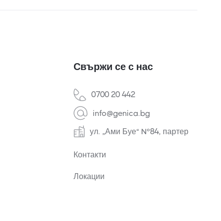
Свържи се с нас
0700 20 442
info@genica.bg
ул. „Ами Буе“ №84, партер
Контакти
Локации