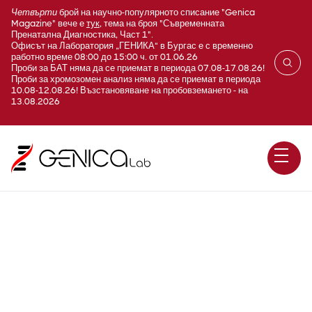
Четвърти
брой на научно-популярното списание "Genica
Magazine" вече е
тук
, тема на броя "Съвременната
Пренатална Диагностика, Част 1".
Офисът на Лаборатория „ГЕНИКА“ в Бургас е с временно
работно време 08:00 до 15:00 ч. от 01.06.26
Проби за БАТ няма да се приемат в периода 07.08-17.08.26!
Проби за хромозомен анализ няма да се приемат в периода
10.08-12.08.26! Възстановяване на пробовземането - на
13.08.2026
Фактор V R2 (c.4070A>G /
p.H1299R)