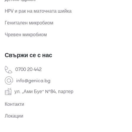
HPV и рак на маточната шийка
Генитален микробиом
Чревен микробиом
Свържи се с нас
0700 20 442
info@genica.bg
ул. „Ами Буе“ №84, партер
Контакти
Локации