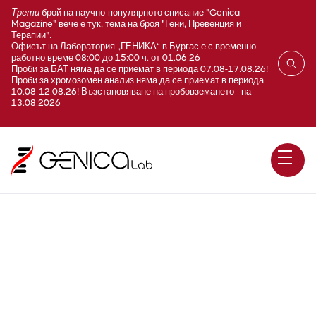
Трети
брой на научно-популярното списание "Genica
Magazine" вече е
тук
, тема на броя "Гени, Превенция и
Терапии".
Офисът на Лаборатория „ГЕНИКА“ в Бургас е с временно
работно време 08:00 до 15:00 ч. от 01.06.26
Проби за БАТ няма да се приемат в периода 07.08-17.08.26!
Проби за хромозомен анализ няма да се приемат в периода
10.08-12.08.26! Възстановяване на пробовземането - на
13.08.2026
Фамилна Аденоматозна
Полипоза (APC) / Синдром