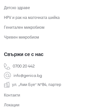
Детско здраве
HPV и рак на маточната шийка
Генитален микробиом
Чревен микробиом
Свържи се с нас
0700 20 442
info@genica.bg
ул. „Ами Буе“ №84, партер
Контакти
Локации