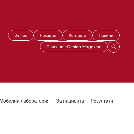
За нас
Локации
Контакти
Новини
Списание Genica Magazine
Мобилна лаборатория
За пациента
Резултати