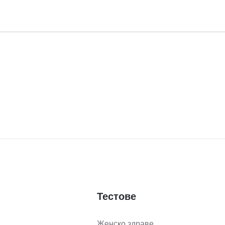
Тестове
Женско здраве