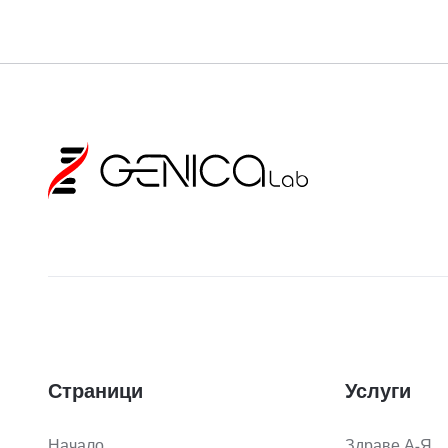
Страници
Услуги
Начало
Здраве А-Я