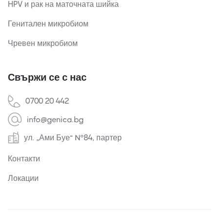
HPV и рак на маточната шийка
Генитален микробиом
Чревен микробиом
Свържи се с нас
0700 20 442
info@genica.bg
ул. „Ами Буе“ №84, партер
Контакти
Локации