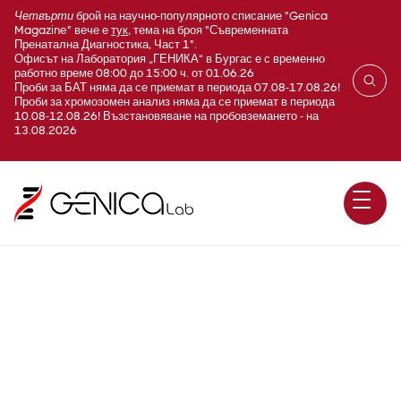
Четвърти
брой на научно-популярното списание "Genica
Magazine" вече е
тук
, тема на броя "Съвременната
Пренатална Диагностика, Част 1".
Офисът на Лаборатория „ГЕНИКА“ в Бургас е с временно
работно време 08:00 до 15:00 ч. от 01.06.26
Проби за БАТ няма да се приемат в периода 07.08-17.08.26!
Проби за хромозомен анализ няма да се приемат в периода
10.08-12.08.26! Възстановяване на пробовземането - на
13.08.2026
Фемофлор плюс®