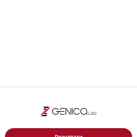
Регистрирай се
Локации
Свали брошура