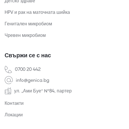
Детско здраве
HPV и рак на маточната шийка
Генитален микробиом
Чревен микробиом
Свържи се с нас
0700 20 442
info@genica.bg
ул. „Ами Буе“ №84, партер
Контакти
Локации