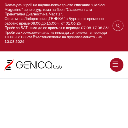
Четвърти
брой на научно-популярното списание "Genica
Magazine" вече е
тук
, тема на броя "Съвременната
Пренатална Диагностика, Част 1".
Офисът на Лаборатория „ГЕНИКА“ в Бургас е с временно
работно време 08:00 до 15:00 ч. от 01.06.26
Проби за БАТ няма да се приемат в периода 07.08-17.08.26!
Проби за хромозомен анализ няма да се приемат в периода
10.08-12.08.26! Възстановяване на пробовземането - на
13.08.2026
Фибриноген (Fibrinogen)