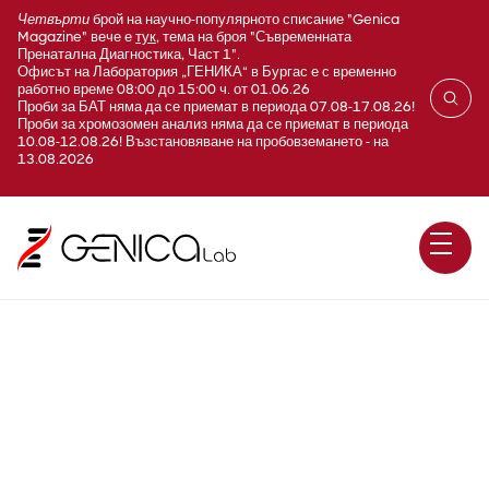
Четвърти
брой на научно-популярното списание "Genica
Magazine" вече е
тук
, тема на броя "Съвременната
Пренатална Диагностика, Част 1".
Офисът на Лаборатория „ГЕНИКА“ в Бургас е с временно
работно време 08:00 до 15:00 ч. от 01.06.26
Проби за БАТ няма да се приемат в периода 07.08-17.08.26!
Проби за хромозомен анализ няма да се приемат в периода
10.08-12.08.26! Възстановяване на пробовземането - на
13.08.2026
Фосфор (P; Phosphate)