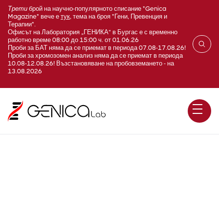
Трети
брой на научно-популярното списание "Genica
Magazine" вече е
тук
, тема на броя "Гени, Превенция и
Терапии".
Офисът на Лаборатория „ГЕНИКА“ в Бургас е с временно
работно време 08:00 до 15:00 ч. от 01.06.26
Проби за БАТ няма да се приемат в периода 07.08-17.08.26!
Проби за хромозомен анализ няма да се приемат в периода
10.08-12.08.26! Възстановяване на пробовземането - на
13.08.2026
G480 Лептин