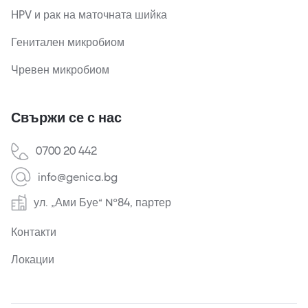
HPV и рак на маточната шийка
Генитален микробиом
Чревен микробиом
Свържи се с нас
0700 20 442
info@genica.bg
ул. „Ами Буе“ №84, партер
Контакти
Локации