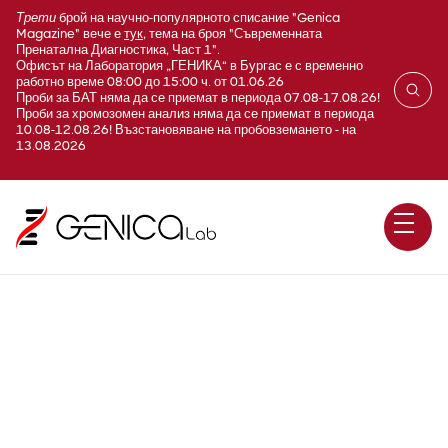
Трети
брой на научно-популярното списание "Genica
Magazine" вече е
тук
, тема на броя "Съвременната
Пренатална Диагностика, Част 1".
Офисът на Лаборатория „ГЕНИКА“ в Бургас е с временно
работно време 08:00 до 15:00 ч. от 01.06.26
Проби за БАТ няма да се приемат в периода 07.08-17.08.26!
Проби за хромозомен анализ няма да се приемат в периода
10.08-12.08.26! Възстановяване на пробовземането - на
13.08.2026
G490 Адипонектин