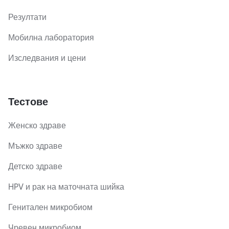
Резултати
Мобилна лаборатория
Изследвания и цени
Тестове
Женско здраве
Мъжко здраве
Детско здраве
HPV и рак на маточната шийка
Генитален микробиом
Чревен микробиом