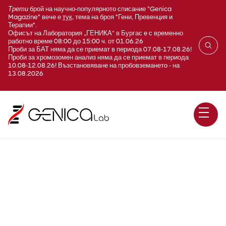
Трети
брой на научно-популярното списание "Genica
Magazine" вече е
тук
, тема на броя "Гени, Превенция и
Терапии".
Офисът на Лаборатория „ГЕНИКА“ в Бургас е с временно
работно време 08:00 до 15:00 ч. от 01.06.26
Проби за БАТ няма да се приемат в периода 07.08-17.08.26!
Проби за хромозомен анализ няма да се приемат в периода
10.08-12.08.26! Възстановяване на пробовземането - на
13.08.2026
Гастроентерити