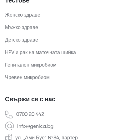
Тестове
Женско здраве
Мъжко здраве
Детско здраве
HPV и рак на маточната шийка
Генитален микробиом
Чревен микробиом
Свържи се с нас
0700 20 442
info@genica.bg
ул. „Ами Буе“ №84, партер