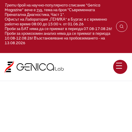
Трети
брой на научно-популярното списание "Genica
Magazine" вече е
тук
, тема на броя "Съвременната
Пренатална Диагностика, Част 1".
Офисът на Лаборатория „ГЕНИКА“ в Бургас е с временно
работно време 08:00 до 15:00 ч. от 01.06.26
Проби за БАТ няма да се приемат в периода 07.08-17.08.26!
Проби за хромозомен анализ няма да се приемат в периода
10.08-12.08.26! Възстановяване на пробовземането - на
13.08.2026
HLA-B пълно
генотипизиране (Болест на