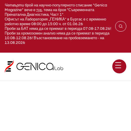
Четвърти
брой на научно-популярното списание "Genica
Magazine" вече е
тук
, тема на броя "Съвременната
Пренатална Диагностика, Част 1".
Офисът на Лаборатория „ГЕНИКА“ в Бургас е с временно
работно време 08:00 до 15:00 ч. от 01.06.26
Проби за БАТ няма да се приемат в периода 07.08-17.08.26!
Проби за хромозомен анализ няма да се приемат в периода
10.08-12.08.26! Възстановяване на пробовземането - на
13.08.2026
Нутригенетика - Глутенова
непоносимост - целиакия