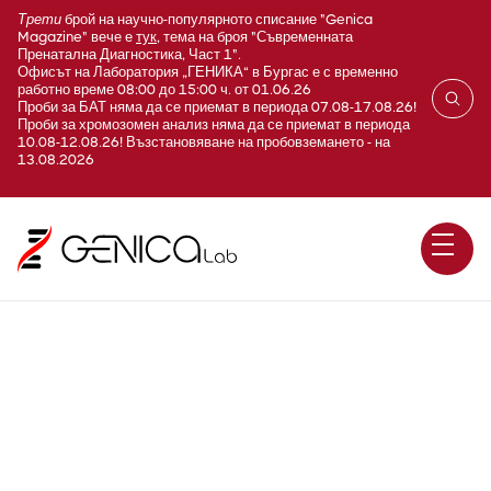
Трети
брой на научно-популярното списание "Genica
Magazine" вече е
тук
, тема на броя "Съвременната
Пренатална Диагностика, Част 1".
Офисът на Лаборатория „ГЕНИКА“ в Бургас е с временно
работно време 08:00 до 15:00 ч. от 01.06.26
Проби за БАТ няма да се приемат в периода 07.08-17.08.26!
Проби за хромозомен анализ няма да се приемат в периода
10.08-12.08.26! Възстановяване на пробовземането - на
13.08.2026
Кръвно-захарен профил
(трикратно)