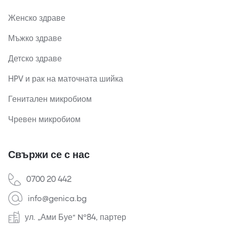
Женско здраве
Мъжко здраве
Детско здраве
HPV и рак на маточната шийка
Генитален микробиом
Чревен микробиом
Свържи се с нас
0700 20 442
info@genica.bg
ул. „Ами Буе“ №84, партер