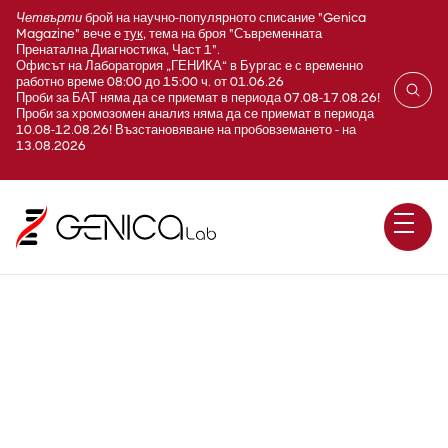
Четвърти
брой на научно-популярното списание "Genica
Magazine" вече е
тук
, тема на броя "Съвременната
Пренатална Диагностика, Част 1".
Офисът на Лаборатория „ГЕНИКА“ в Бургас е с временно
работно време 08:00 до 15:00 ч. от 01.06.26
Проби за БАТ няма да се приемат в периода 07.08-17.08.26!
Проби за хромозомен анализ няма да се приемат в периода
10.08-12.08.26! Възстановяване на пробовземането - на
13.08.2026
GSTP1* промоторно
хиперметилиране –