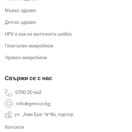
Мъжко здраве
Детско здраве
HPV и рак на маточната шийка
Генитален микробиом
Чревен микробиом
Свържи се с нас
0700 20 442
info@genica.bg
ул. „Ами Буе“ №84, партер
Контакти