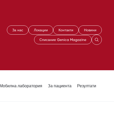
За нас
Локации
Контакти
Новини
Списание Genica Magazine
Мобилна лаборатория
За пациента
Резултати