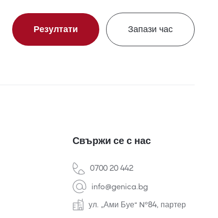
Резултати
Запази час
Свържи се с нас
0700 20 442
info@genica.bg
ул. „Ами Буе“ №84, партер