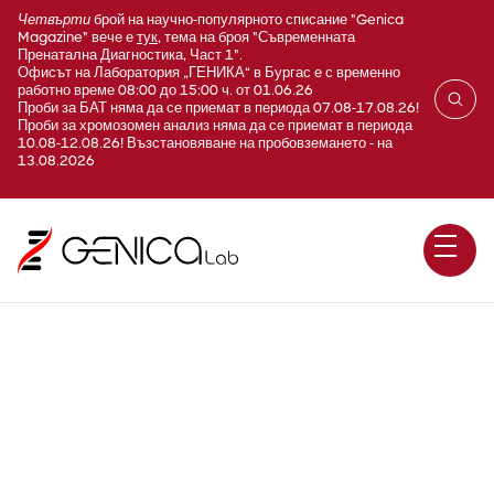
Четвърти
брой на научно-популярното списание "Genica
Magazine" вече е
тук
, тема на броя "Съвременната
Пренатална Диагностика, Част 1".
Офисът на Лаборатория „ГЕНИКА“ в Бургас е с временно
работно време 08:00 до 15:00 ч. от 01.06.26
Проби за БАТ няма да се приемат в периода 07.08-17.08.26!
Проби за хромозомен анализ няма да се приемат в периода
10.08-12.08.26! Възстановяване на пробовземането - на
13.08.2026
Хаптоглобин