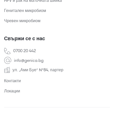
HPV и рак на маточната шийка
Генитален микробиом
Чревен микробиом
Свържи се с нас
0700 20 442
info@genica.bg
ул. „Ами Буе“ №84, партер
Контакти
Локации