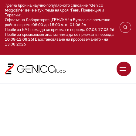
Трети
брой на научно-популярното списание "Genica
Magazine" вече е
тук
, тема на броя "Гени, Превенция и
Терапии".
Офисът на Лаборатория „ГЕНИКА“ в Бургас е с временно
работно време 08:00 до 15:00 ч. от 01.06.26
Проби за БАТ няма да се приемат в периода 07.08-17.08.26!
Проби за хромозомен анализ няма да се приемат в периода
10.08-12.08.26! Възстановяване на пробовземането - на
13.08.2026
Heavylite IgA kappa