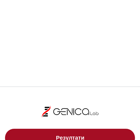
Ранната диагностика може да спаси живот.
Регистрирай се
Локации
Резултати