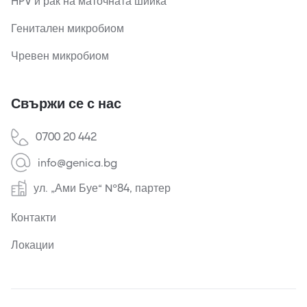
HPV и рак на маточната шийка
Генитален микробиом
Чревен микробиом
Свържи се с нас
0700 20 442
info@genica.bg
ул. „Ами Буе“ №84, партер
Контакти
Локации