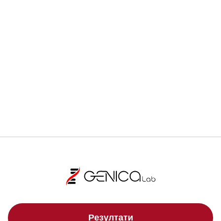
Ранната диагностика може да спаси живот.
Регистрирай се
Локации
Резултати