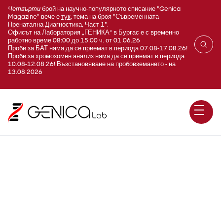
Четвърти
брой на научно-популярното списание "Genica
Magazine" вече е
тук
, тема на броя "Съвременната
Пренатална Диагностика, Част 1".
Офисът на Лаборатория „ГЕНИКА“ в Бургас е с временно
работно време 08:00 до 15:00 ч. от 01.06.26
Проби за БАТ няма да се приемат в периода 07.08-17.08.26!
Проби за хромозомен анализ няма да се приемат в периода
10.08-12.08.26! Възстановяване на пробовземането - на
13.08.2026
Heavylite IgG kappa