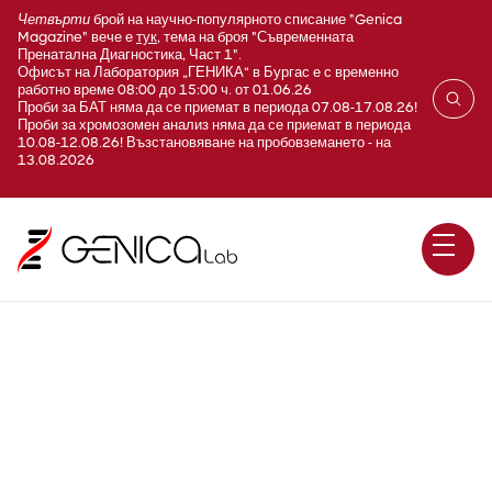
Четвърти
брой на научно-популярното списание "Genica
Magazine" вече е
тук
, тема на броя "Съвременната
Пренатална Диагностика, Част 1".
Офисът на Лаборатория „ГЕНИКА“ в Бургас е с временно
работно време 08:00 до 15:00 ч. от 01.06.26
Проби за БАТ няма да се приемат в периода 07.08-17.08.26!
Проби за хромозомен анализ няма да се приемат в периода
10.08-12.08.26! Възстановяване на пробовземането - на
13.08.2026
Хемохроматоза / HFE /
секвениране по Sanger –