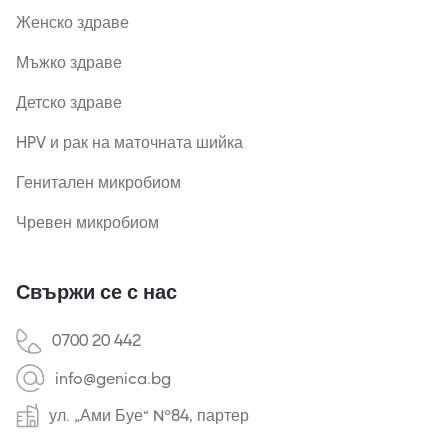
Женско здраве
Мъжко здраве
Детско здраве
HPV и рак на маточната шийка
Генитален микробиом
Чревен микробиом
Свържи се с нас
0700 20 442
info@genica.bg
ул. „Ами Буе“ №84, партер