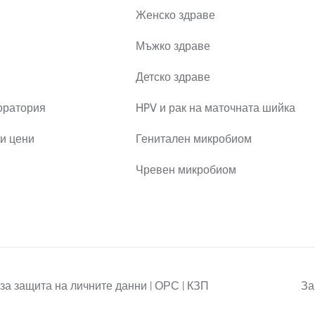
Женско здраве
Мъжко здраве
Детско здраве
оратория
HPV и рак на маточната шийка
и цени
Генитален микробиом
Чревен микробиом
за защита на личните данни | ОРС | КЗП
За