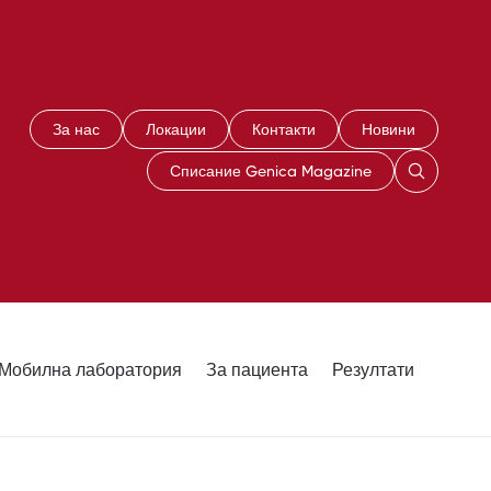
За нас
Локации
Контакти
Новини
Списание Genica Magazine
Мобилна лаборатория
За пациента
Резултати