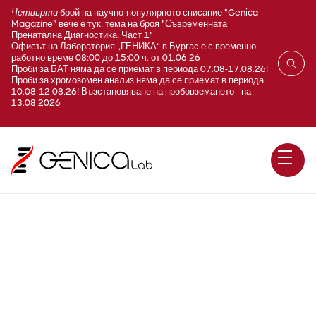
Четвърти
брой на научно-популярното списание "Genica
Magazine" вече е
тук
, тема на броя "Съвременната
Пренатална Диагностика, Част 1".
Офисът на Лаборатория „ГЕНИКА“ в Бургас е с временно
работно време 08:00 до 15:00 ч. от 01.06.26
Проби за БАТ няма да се приемат в периода 07.08-17.08.26!
Проби за хромозомен анализ няма да се приемат в периода
10.08-12.08.26! Възстановяване на пробовземането - на
13.08.2026
Хепатит А (anti-HAV total)