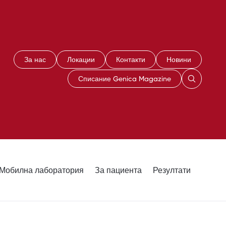
За нас
Локации
Контакти
Новини
Списание Genica Magazine
Мобилна лаборатория
За пациента
Резултати