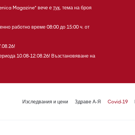
enica Magazine" вече е
тук
, тема на броя
нно работно време 08:00 до 15:00 ч. от
.08.26!
ериода 10.08-12.08.26! Възстановяване на
Изследвания и цени
Здраве А-Я
Covid-19