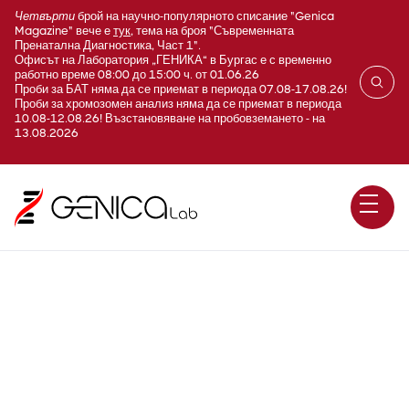
Четвърти
брой на научно-популярното списание "Genica
Magazine" вече е
тук
, тема на броя "Съвременната
Пренатална Диагностика, Част 1".
Офисът на Лаборатория „ГЕНИКА“ в Бургас е с временно
работно време 08:00 до 15:00 ч. от 01.06.26
Проби за БАТ няма да се приемат в периода 07.08-17.08.26!
Проби за хромозомен анализ няма да се приемат в периода
10.08-12.08.26! Възстановяване на пробовземането - на
13.08.2026
Хепатит В (HBeAg)