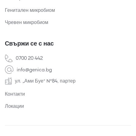
Генитален микробиом
Чревен микробиом
Свържи се с нас
0700 20 442
info@genica.bg
ул. „Ами Буе“ №84, партер
Контакти
Локации