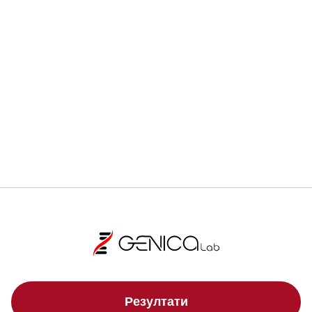
Ранната диагностика може да спаси живот.
Регистрирай се
Локации
Резултати