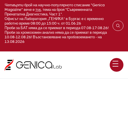
Четвърти
брой на научно-популярното списание "Genica
Magazine" вече е
тук
, тема на броя "Съвременната
Пренатална Диагностика, Част 1".
Офисът на Лаборатория „ГЕНИКА“ в Бургас е с временно
работно време 08:00 до 15:00 ч. от 01.06.26
Проби за БАТ няма да се приемат в периода 07.08-17.08.26!
Проби за хромозомен анализ няма да се приемат в периода
10.08-12.08.26! Възстановяване на пробовземането - на
13.08.2026
Херпес Симплекс тип 1
(HSV1; Herpes simplex virus