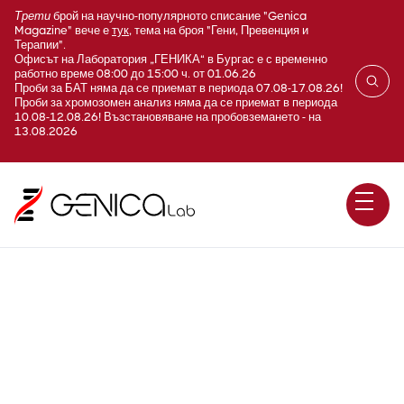
Трети
брой на научно-популярното списание "Genica
Magazine" вече е
тук
, тема на броя "Гени, Превенция и
Терапии".
Офисът на Лаборатория „ГЕНИКА“ в Бургас е с временно
работно време 08:00 до 15:00 ч. от 01.06.26
Проби за БАТ няма да се приемат в периода 07.08-17.08.26!
Проби за хромозомен анализ няма да се приемат в периода
10.08-12.08.26! Възстановяване на пробовземането - на
13.08.2026
Херпес Симплекс тип 1
(HSV1; Herpes simplex virus