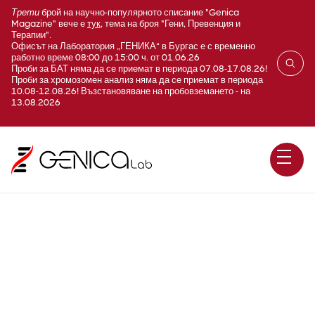
Трети
брой на научно-популярното списание "Genica
Magazine" вече е
тук
, тема на броя "Гени, Превенция и
Терапии".
Офисът на Лаборатория „ГЕНИКА“ в Бургас е с временно
работно време 08:00 до 15:00 ч. от 01.06.26
Проби за БАТ няма да се приемат в периода 07.08-17.08.26!
Проби за хромозомен анализ няма да се приемат в периода
10.08-12.08.26! Възстановяване на пробовземането - на
13.08.2026
Херпес Симплекс тип 1&2
(HSV1&2; Herpes simplex