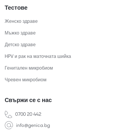
Тестове
Женско здраве
Мъжко здраве
Детско здраве
HPV и рак на маточната шийка
Генитален микробиом
Чревен микробиом
Свържи се с нас
0700 20 442
info@genica.bg