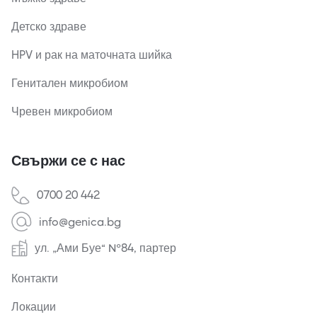
Детско здраве
HPV и рак на маточната шийка
Генитален микробиом
Чревен микробиом
Свържи се с нас
0700 20 442
info@genica.bg
ул. „Ами Буе“ №84, партер
Контакти
Локации