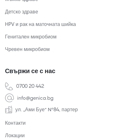
Детско здраве
HPV и рак на маточната шийка
Генитален микробиом
Чревен микробиом
Свържи се с нас
0700 20 442
info@genica.bg
ул. „Ами Буе“ №84, партер
Контакти
Локации