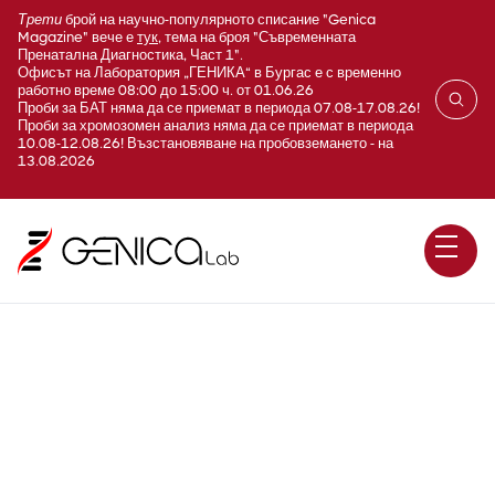
Трети
брой на научно-популярното списание "Genica
Magazine" вече е
тук
, тема на броя "Съвременната
Пренатална Диагностика, Част 1".
Офисът на Лаборатория „ГЕНИКА“ в Бургас е с временно
работно време 08:00 до 15:00 ч. от 01.06.26
Проби за БАТ няма да се приемат в периода 07.08-17.08.26!
Проби за хромозомен анализ няма да се приемат в периода
10.08-12.08.26! Възстановяване на пробовземането - на
13.08.2026
Човешки левкоцитен
антиген B27 (HLA-B27;