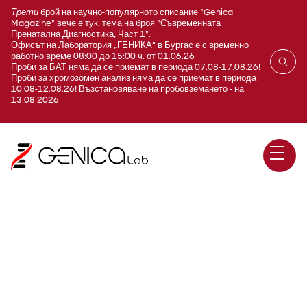
Трети
брой на научно-популярното списание "Genica
Magazine" вече е
тук
, тема на броя "Съвременната
Пренатална Диагностика, Част 1".
Офисът на Лаборатория „ГЕНИКА“ в Бургас е с временно
работно време 08:00 до 15:00 ч. от 01.06.26
Проби за БАТ няма да се приемат в периода 07.08-17.08.26!
Проби за хромозомен анализ няма да се приемат в периода
10.08-12.08.26! Възстановяване на пробовземането - на
13.08.2026
LDL-холестерол (LDL-
Cholesterol)