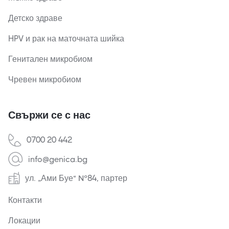
Детско здраве
HPV и рак на маточната шийка
Генитален микробиом
Чревен микробиом
Свържи се с нас
0700 20 442
info@genica.bg
ул. „Ами Буе“ №84, партер
Контакти
Локации