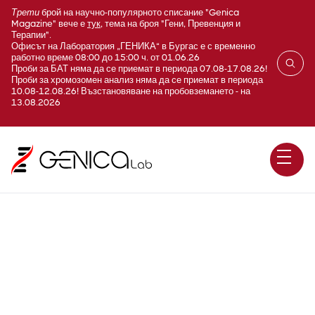
Трети
брой на научно-популярното списание "Genica
Magazine" вече е
тук
, тема на броя "Гени, Превенция и
Терапии".
Офисът на Лаборатория „ГЕНИКА“ в Бургас е с временно
работно време 08:00 до 15:00 ч. от 01.06.26
Проби за БАТ няма да се приемат в периода 07.08-17.08.26!
Проби за хромозомен анализ няма да се приемат в периода
10.08-12.08.26! Възстановяване на пробовземането - на
13.08.2026
Хормон-индуциран косопад