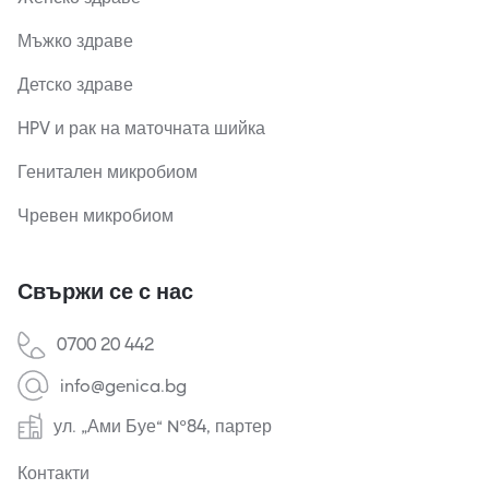
Мъжко здраве
Детско здраве
HPV и рак на маточната шийка
Генитален микробиом
Чревен микробиом
Свържи се с нас
0700 20 442
info@genica.bg
ул. „Ами Буе“ №84, партер
Контакти